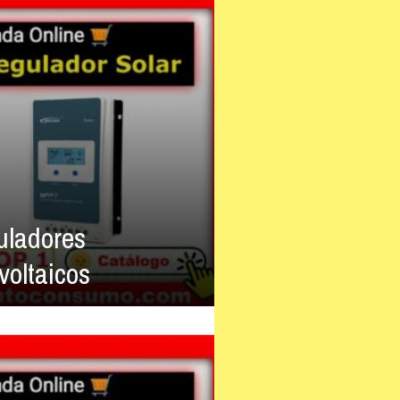
uladores
voltaicos