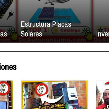
Estructura Placas
ías
Solares
Inve
iones