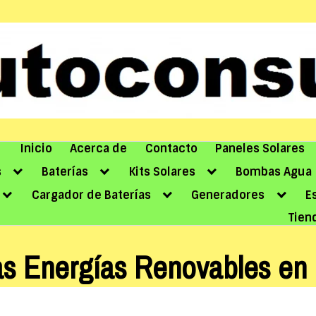
Inicio
Acerca de
Contacto
Paneles Solares
s
Baterías
Kits Solares
Bombas Agua
Cargador de Baterías
Generadores
E
Tien
las Energías Renovables en