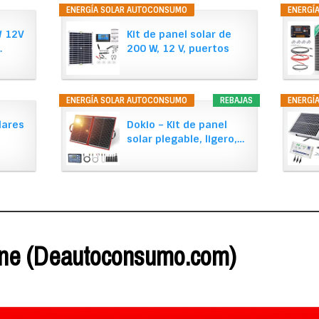
ENERGÍA SOLAR AUTOCONSUMO
ENERGÍ
 12V
Kit de panel solar de
…
200 W, 12 V, puertos
USB…
ENERGÍA SOLAR AUTOCONSUMO
REBAJAS
ENERGÍ
lares
Dokio – Kit de panel
solar plegable, ligero,…
ine (Deautoconsumo.com)